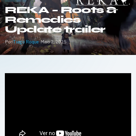
REKA – Roots &
Remedies
Update trailer
Por
Tiago Roque
·
Maio 2, 2025