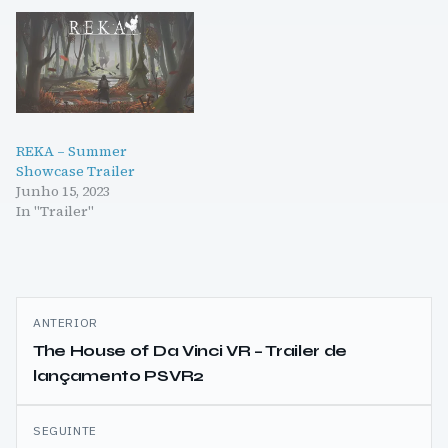
REKA – Summer
Showcase Trailer
Junho 15, 2023
In "Trailer"
Navegação
ANTERIOR
de
The House of Da Vinci VR – Trailer de
lançamento PSVR2
artigos
SEGUINTE