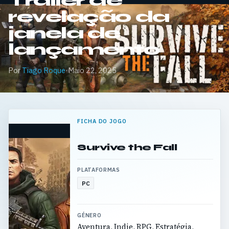
Trailer de
revelação da
janela de
lançamento
Por
Tiago Roque
·
Maio 22, 2025
FICHA DO JOGO
Survive the Fall
PLATAFORMAS
PC
GÉNERO
Aventura, Indie, RPG, Estratégia,