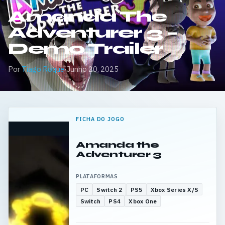
Amanda The
Adventurer 3 –
Demo Trailer
Por
Tiago Roque
·
Junho 20, 2025
FICHA DO JOGO
Amanda the
Adventurer 3
PLATAFORMAS
PC
Switch 2
PS5
Xbox Series X/S
Switch
PS4
Xbox One