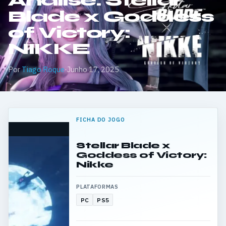
Análise: Stellar
Blade x Goddess
of Victory:
NIKKE
Por
Tiago Roque
·
Junho 17, 2025
FICHA DO JOGO
Stellar Blade x
Goddess of Victory:
Nikke
PLATAFORMAS
PC
PS5