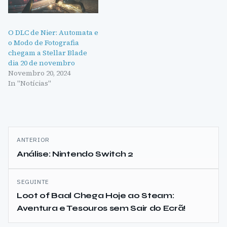
O DLC de Nier: Automata e
o Modo de Fotografia
chegam a Stellar Blade
dia 20 de novembro
Novembro 20, 2024
In "Notícias"
Navegação
ANTERIOR
de
Análise: Nintendo Switch 2
artigos
SEGUINTE
Loot of Baal Chega Hoje ao Steam:
Aventura e Tesouros sem Sair do Ecrã!