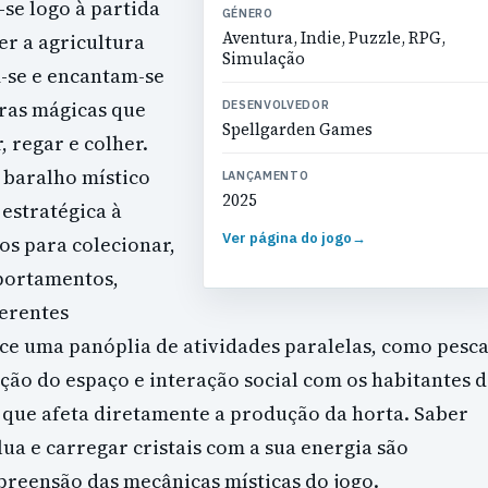
-se logo à partida
GÉNERO
Aventura, Indie, Puzzle, RPG,
er a agricultura
Simulação
-se e encantam-se
uras mágicas que
DESENVOLVEDOR
Spellgarden Games
 regar e colher.
 baralho místico
LANÇAMENTO
2025
estratégica à
Ver página do jogo
→
os para colecionar,
mportamentos,
ferentes
ece uma panóplia de atividades paralelas, como pesc
ação do espaço e interação social com os habitantes 
s que afeta diretamente a produção da horta. Saber
 lua e carregar cristais com a sua energia são
reensão das mecânicas místicas do jogo.