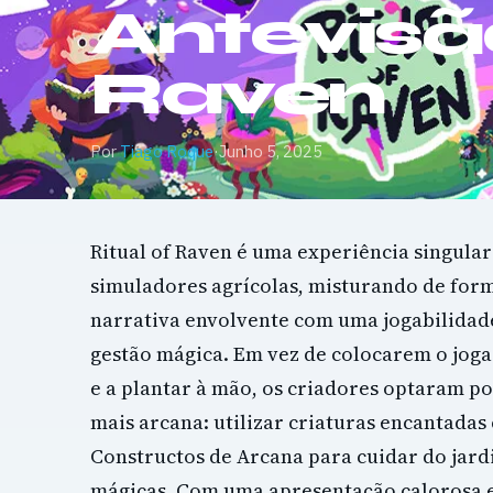
Antevisão
Raven
Por
Tiago Roque
·
Junho 5, 2025
Ritual of Raven é uma experiência singula
simuladores agrícolas, misturando de fo
narrativa envolvente com uma jogabilidad
gestão mágica. Em vez de colocarem o joga
e a plantar à mão, os criadores optaram 
mais arcana: utilizar criaturas encantada
Constructos de Arcana para cuidar do jard
mágicas. Com uma apresentação calorosa 