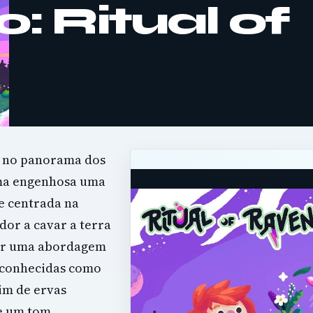
: Ritual of
r no panorama dos
rma engenhosa uma
e centrada na
dor a cavar a terra
por uma abordagem
s conhecidas como
im de ervas
e um tom