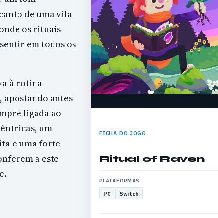
canto de uma vila
nde os rituais
sentir em todos os
va à rotina
s, apostando antes
mpre ligada ao
êntricas, um
FICHA DO JOGO
ita e uma forte
onferem a este
Ritual of Raven
e.
PLATAFORMAS
PC
Switch