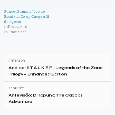
Sunset Summit: Jogo de
Escalada Co-op Chega a 21
de Agosto
Julho 27, 2026
In "Notícias"
Navegação
ANTERIOR
de
Análise: S.T.A.L.K.E.R.: Legends of the Zone
Trilogy – Enhanced Edition
artigos
SEGUINTE
Antevisão: Dinopunk: The Cacops
Adventure