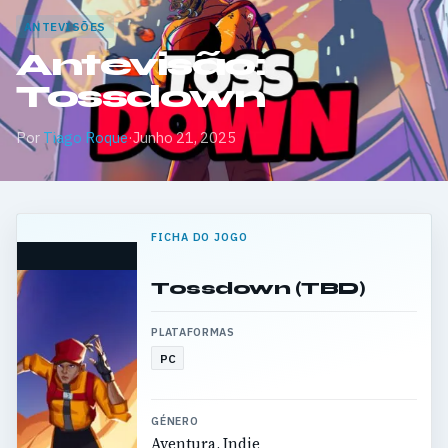
ANTEVISÕES
Antevisão:
Tossdown
Por
Tiago Roque
·
Junho 21, 2025
FICHA DO JOGO
Tossdown (TBD)
PLATAFORMAS
PC
GÉNERO
Aventura, Indie