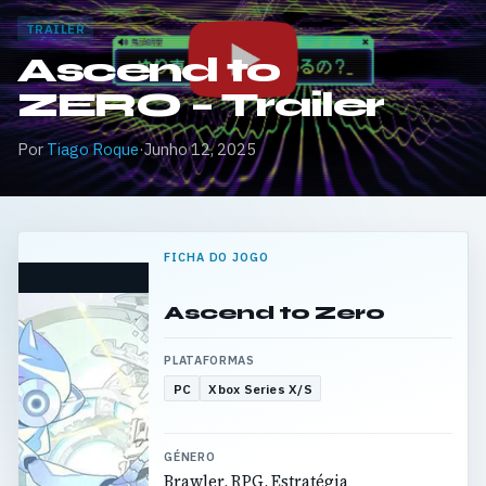
TRAILER
Ascend to
ZERO – Trailer
Por
Tiago Roque
·
Junho 12, 2025
FICHA DO JOGO
Ascend to Zero
PLATAFORMAS
PC
Xbox Series X/S
GÉNERO
Brawler, RPG, Estratégia