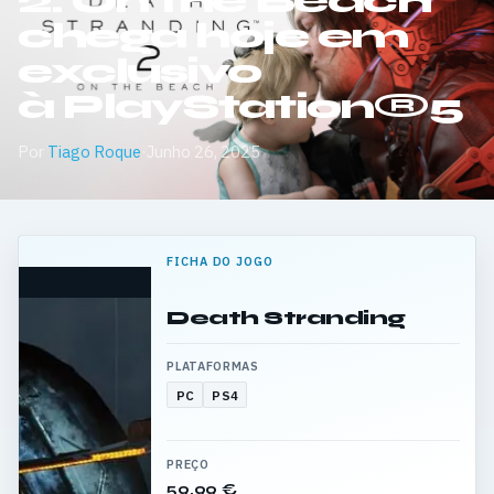
2: On the Beach
chega hoje em
exclusivo
à PlayStation®5
Por
Tiago Roque
·
Junho 26, 2025
FICHA DO JOGO
Death Stranding
PLATAFORMAS
PC
PS4
PREÇO
59,99 €