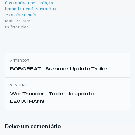
fios DualSense – Edição
limitada Death Stranding
2: On the Beach
Maio 22, 2025
In "Notícias"
Navegação
ANTERIOR
de
ROBOBEAT – Summer Update Trailer
artigos
SEGUINTE
War Thunder – Trailer do update
LEVIATHANS
Deixe um comentário