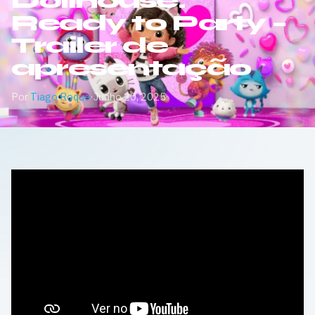
Dollhouse:
Ready to Party –
Trailer de
apresentação
Por
Tiago Roque
·
Junho 20, 2025