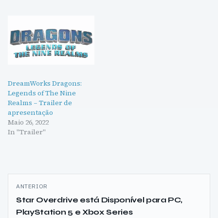
DreamWorks Dragons:
Legends of The Nine
Realms – Trailer de
apresentação
Maio 26, 2022
In "Trailer"
Navegação
ANTERIOR
de
Star Overdrive está Disponível para PC,
PlayStation 5 e Xbox Series