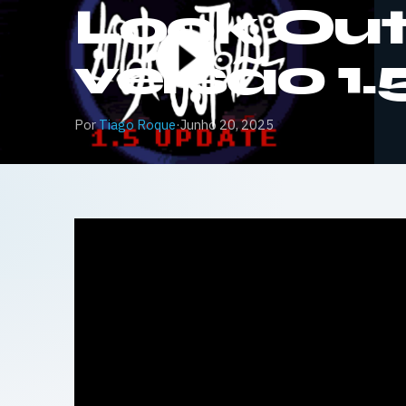
Look Outs
versão 1.
Por
Tiago Roque
·
Junho 20, 2025