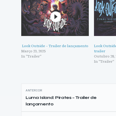
Look Outside – Trailer de lançamento
Look Outside
Março 23, 2025
trailer
In "Trailer"
Outubro 28, 
In "Trailer"
Navegação
ANTERIOR
de
Luma Island: Pirates – Trailer de
lançamento
artigos