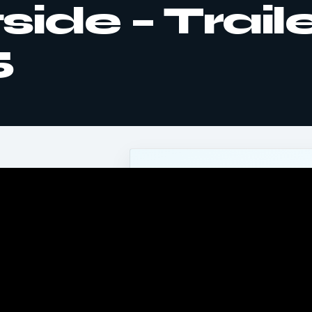
ide – Trail
5