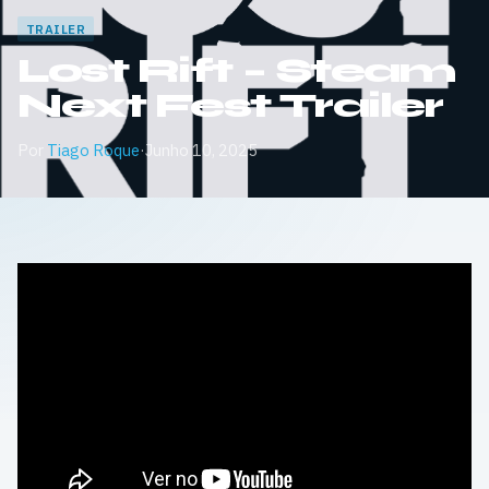
TRAILER
Lost Rift – Steam
Next Fest Trailer
Por
Tiago Roque
·
Junho 10, 2025