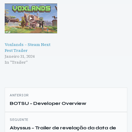
Voxlands – Steam Next
Fest Trailer
Janeiro 31, 2024
In "Trailer"
Navegação
ANTERIOR
de
BOTSU – Developer Overview
artigos
SEGUINTE
Abyssus – Trailer de revelação da data de