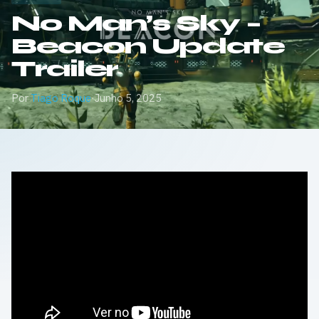
No Man’s Sky –
Beacon Update
Trailer
Por
Tiago Roque
·
Junho 5, 2025