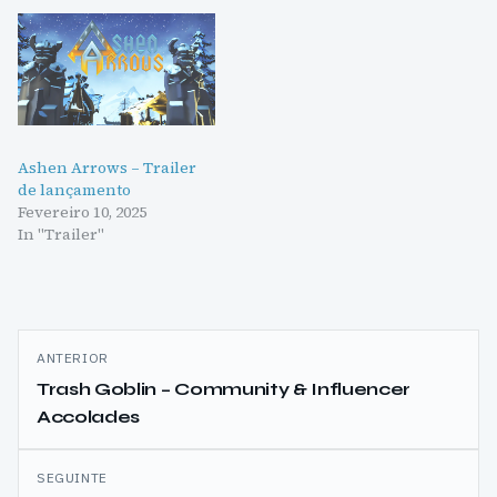
Ashen Arrows – Trailer
de lançamento
Fevereiro 10, 2025
In "Trailer"
Navegação
ANTERIOR
de
Trash Goblin – Community & Influencer
Accolades
artigos
SEGUINTE