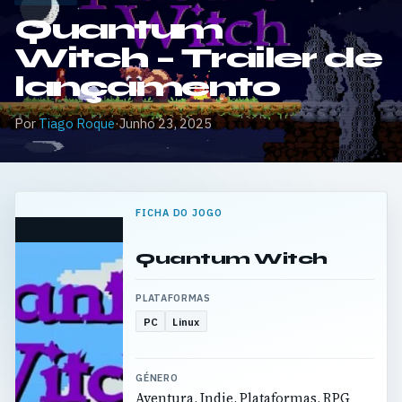
Quantum
Witch – Trailer de
lançamento
Por
Tiago Roque
·
Junho 23, 2025
FICHA DO JOGO
Quantum Witch
PLATAFORMAS
PC
Linux
GÉNERO
Aventura, Indie, Plataformas, RPG