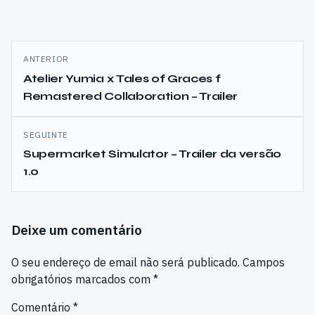
Navegação
ANTERIOR
de
Atelier Yumia x Tales of Graces f
Remastered Collaboration – Trailer
artigos
SEGUINTE
Supermarket Simulator – Trailer da versão
1.0
Deixe um comentário
O seu endereço de email não será publicado.
Campos
obrigatórios marcados com
*
Comentário
*