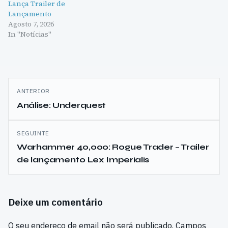
Lança Trailer de
Lançamento
Agosto 7, 2026
In "Notícias"
Navegação
ANTERIOR
de
Análise: Underquest
artigos
SEGUINTE
Warhammer 40,000: Rogue Trader – Trailer
de lançamento Lex Imperialis
Deixe um comentário
O seu endereço de email não será publicado.
Campos