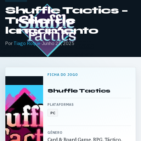
Shuffle Tactics –
Trailer de
lançamento
Por
Tiago Roque
·
Junho 25, 2025
FICHA DO JOGO
Shuffle Tactics
PLATAFORMAS
PC
GÉNERO
Card & Board Game, RPG, Táctico,