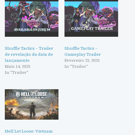
Shuffle Tactics – Trailer
Shuffle Tactics –
de revelação da data de
Gameplay Trailer
lançamento
Fevereiro 23, 2025
Maio 14, 2025
In "Trailer"
In "Trailer"
Hell Let Loose: Vietnam