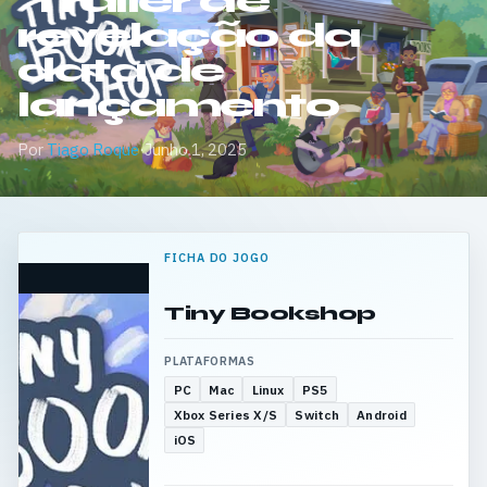
Trailer de
revelação da
data de
lançamento
Por
Tiago Roque
·
Junho 1, 2025
FICHA DO JOGO
Tiny Bookshop
PLATAFORMAS
PC
Mac
Linux
PS5
Xbox Series X/S
Switch
Android
iOS