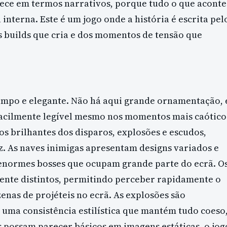
ntece em termos narrativos, porque tudo o que acont
 interna. Este é um jogo onde a história é escrita pel
s builds que cria e dos momentos de tensão que
 limpo e elegante. Não há aqui grande ornamentação, 
facilmente legível mesmo nos momentos mais caótico
s brilhantes dos disparos, explosões e escudos,
z. As naves inimigas apresentam designs variados e
 enormes bosses que ocupam grande parte do ecrã. O
mente distintos, permitindo perceber rapidamente o
nas de projéteis no ecrã. As explosões são
á uma consistência estilística que mantém tudo coeso
s possam parecer básicos em imagens estáticas, o jog