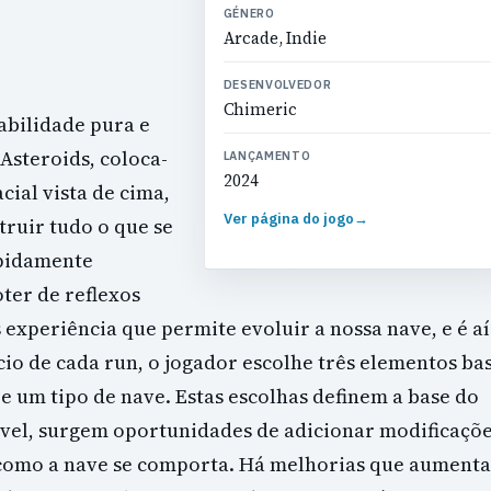
GÉNERO
Arcade, Indie
DESENVOLVEDOR
Chimeric
gabilidade pura e
Asteroids, coloca-
LANÇAMENTO
2024
ial vista de cima,
Ver página do jogo
→
truir tudo o que se
apidamente
ter de reflexos
experiência que permite evoluir a nossa nave, e é aí
io de cada run, o jogador escolhe três elementos bas
e um tipo de nave. Estas escolhas definem a base do
nível, surgem oportunidades de adicionar modificaçõ
 como a nave se comporta. Há melhorias que aument