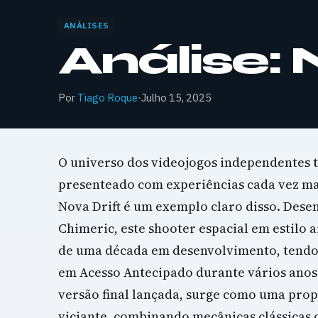
ANÁLISES
Análise: 
Por
Tiago Roque
·
Julho 15, 2025
O universo dos videojogos independentes 
presenteado com experiências cada vez mai
Nova Drift é um exemplo claro disso. Dese
Chimeric, este shooter espacial em estilo 
de uma década em desenvolvimento, tendo
em Acesso Antecipado durante vários anos
versão final lançada, surge como uma prop
viciante, combinando mecânicas clássicas