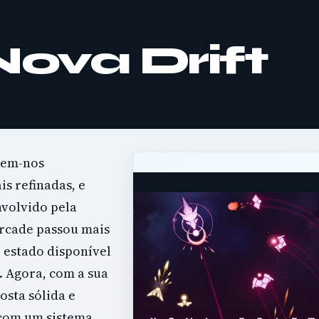
Nova Drift
tem-nos
s refinadas, e
nvolvido pela
arcade passou mais
 estado disponível
. Agora, com a sua
osta sólida e
 com um sistema