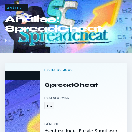
ANÁLISES
Análise:
SpreadCheat
Por
Tiago Roque
·
Julho 23, 2025
FICHA DO JOGO
SpreadCheat
PLATAFORMAS
PC
GÉNERO
Aventura, Indie, Puzzle, Simulação,