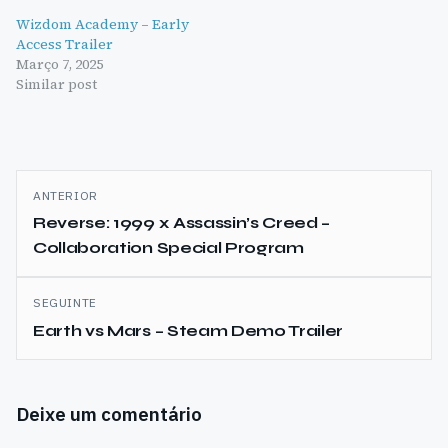
Wizdom Academy – Early
Access Trailer
Março 7, 2025
Similar post
Navegação
ANTERIOR
de
Reverse: 1999 x Assassin’s Creed –
Collaboration Special Program
artigos
SEGUINTE
Earth vs Mars – Steam Demo Trailer
Deixe um comentário