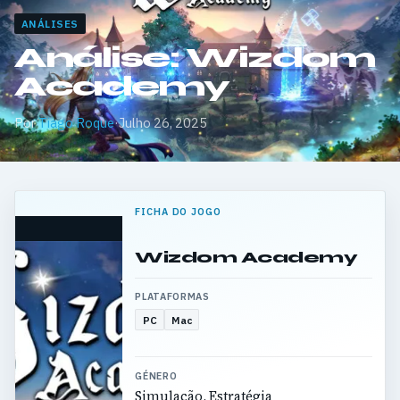
ANÁLISES
Análise: Wizdom
Academy
Por
Tiago Roque
·
Julho 26, 2025
FICHA DO JOGO
Wizdom Academy
PLATAFORMAS
PC
Mac
GÉNERO
Simulação, Estratégia