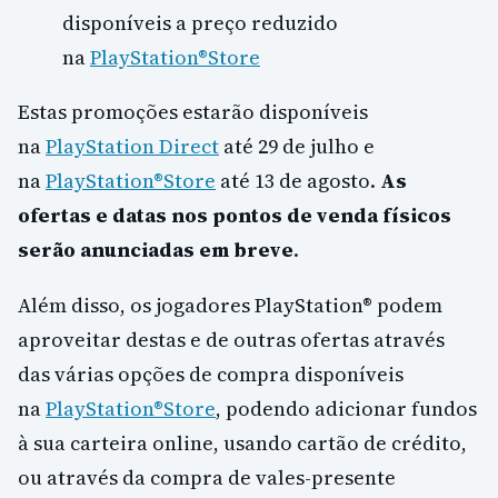
disponíveis a preço reduzido
na
PlayStation®Store
Estas promoções estarão disponíveis
na
PlayStation Direct
até 29 de julho e
na
PlayStation®Store
até 13 de agosto.
As
ofertas e datas nos pontos de venda físicos
serão anunciadas em breve
.
Além disso, os jogadores PlayStation® podem
aproveitar destas e de outras ofertas através
das várias opções de compra disponíveis
na
PlayStation®Store
, podendo adicionar fundos
à sua carteira online, usando cartão de crédito,
ou através da compra de vales-presente