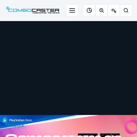
Saltar
para
Menu
Pesqu
Roleta
Descobrir
Ofertas
o
de
jogos
de
conteúdo
jogos
com
chaves
IA
TRAILER