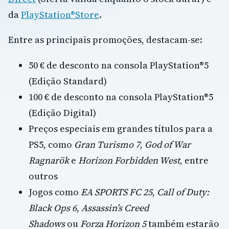
da
PlayStation®Store
.
Entre as principais promoções, destacam-se:
50 € de desconto na consola PlayStation®5
(Edição Standard)
100 € de desconto na consola PlayStation®5
(Edição Digital)
Preços especiais em grandes títulos para a
PS5, como
Gran Turismo 7
,
God of War
Ragnarök
e
Horizon Forbidden West
, entre
outros
Jogos como
EA SPORTS FC 25
,
Call of Duty:
Black Ops 6
,
Assassin’s Creed
Shadows
ou
Forza Horizon 5
também estarão