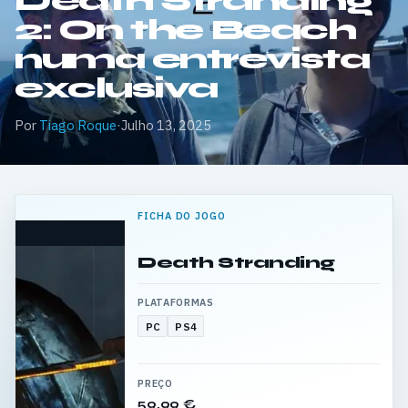
Death Stranding
2: On the Beach
numa entrevista
exclusiva
Por
Tiago Roque
·
Julho 13, 2025
FICHA DO JOGO
Death Stranding
PLATAFORMAS
PC
PS4
PREÇO
59,99 €