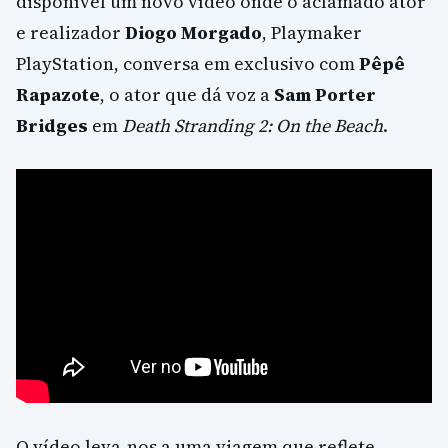
disponível um novo vídeo onde o aclamado ator
e realizador
Diogo Morgado
, Playmaker
PlayStation, conversa em exclusivo com
Pêpê
Rapazote
, o ator que dá voz a
Sam Porter
Bridges
em
Death Stranding 2: On the Beach
.
O vídeo leva-nos a uma viagem que reflete