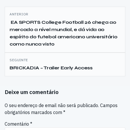
Navegação
ANTERIOR
de
EA SPORTS College Football 26 chega ao
mercado a nível mundial, e dá vida ao
artigos
espírito do futebol americano universitário
como nunca visto
SEGUINTE
BRICKADIA – Trailer Early Access
Deixe um comentário
O seu endereço de email não será publicado.
Campos
obrigatórios marcados com
*
Comentário
*