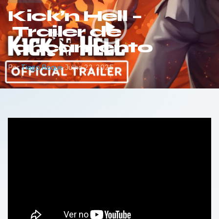
Kick’n Hell –
Trailer de
lançamento
Por
Tiago Roque
·
Julho 22, 2025