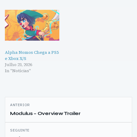
Alpha Nomos Chega a PS5
e Xbox X/S
Julho 23, 2026
In "Notícias"
Navegação
ANTERIOR
de
Modulus – Overview Trailer
artigos
SEGUINTE