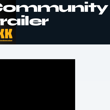
Community
ailer