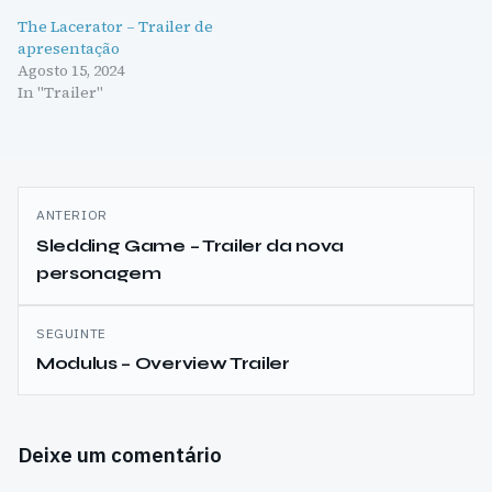
The Lacerator – Trailer de
apresentação
Agosto 15, 2024
In "Trailer"
Navegação
ANTERIOR
de
Sledding Game – Trailer da nova
personagem
artigos
SEGUINTE
Modulus – Overview Trailer
Deixe um comentário