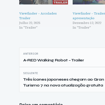
Viewfinder – Accolades
Viewfinder – Traile
Trailer
apresentação
Julho 22, 2025
Dezembro 12, 2022
In "Trailer"
In "Trailer"
Navegação
ANTERIOR
de
A-RED Walking Robot – Trailer
artigos
SEGUINTE
Três ícones japoneses chegam ao Gran
Turismo 7 na nova atualização gratuita
Deixe um comentário