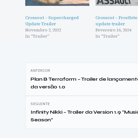
Crossout – Supercharged
Crossout – Frostbite
Update Trailer
update trailer
Novembro 2, 2022
Fevereiro 16, 2024
In "Trailer"
In "Trailer"
Navegação
ANTERIOR
de
Plan B Terraform – Trailer de lançament
da versão 1.0
artigos
SEGUINTE
Infinity Nikki – Trailer da Version 1.9 “Musi
Season”