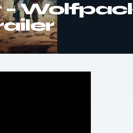
 – Wolfpac
ailer