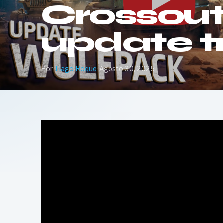
Crossout
update tr
Por
Tiago Roque
·
Agosto 30, 2025