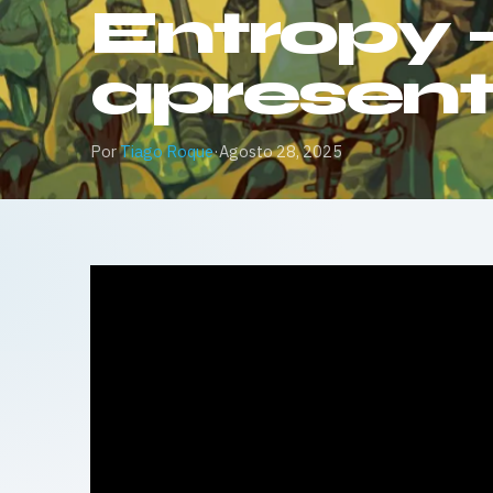
Entropy –
apresen
Por
Tiago Roque
·
Agosto 28, 2025