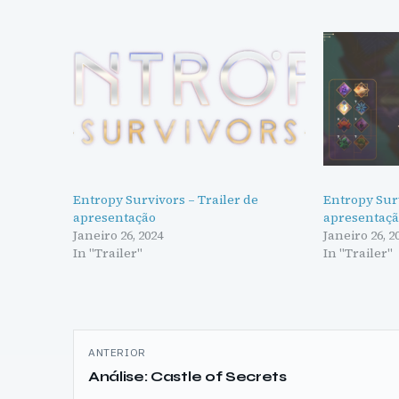
Entropy Survivors – Trailer de
Entropy Surv
apresentação
apresentaç
Janeiro 26, 2024
Janeiro 26, 2
In "Trailer"
In "Trailer"
Navegação
ANTERIOR
de
Análise: Castle of Secrets