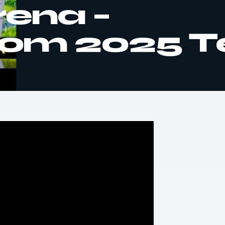
rena –
m 2025 T