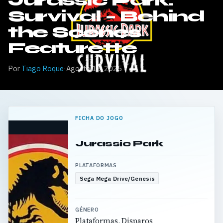
Jurassic Park:
Survival – Behind
the Scenes
Featurette
Por
Tiago Roque
·
Agosto 15, 2025
FICHA DO JOGO
Jurassic Park
PLATAFORMAS
Sega Mega Drive/Genesis
GÉNERO
Plataformas, Disparos