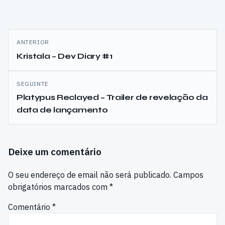
Navegação
ANTERIOR
de
Kristala – Dev Diary #1
artigos
SEGUINTE
Platypus Reclayed – Trailer de revelação da
data de lançamento
Deixe um comentário
O seu endereço de email não será publicado.
Campos
obrigatórios marcados com
*
Comentário
*