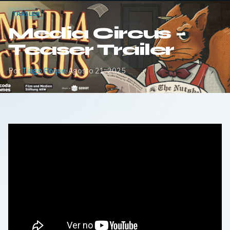
TRAILER
Media Circus –
Teaser Trailer
Por
Tiago Roque
·
Agosto 21, 2025