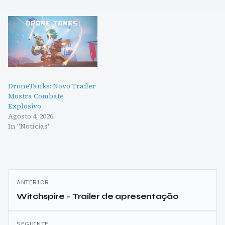
DroneTanks: Novo Trailer
Mostra Combate
Explosivo
Agosto 4, 2026
In "Notícias"
Navegação
ANTERIOR
de
Witchspire – Trailer de apresentação
artigos
SEGUINTE