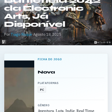
Battlefield 2042
da Electronic
Arts, Já
Disponível
Por
Tiago Roque
·
Agosto 18, 2025
FICHA DO JOGO
Nova
PLATAFORMAS
PC
GÉNERO
Aventura, Luta, Indie, Real Time