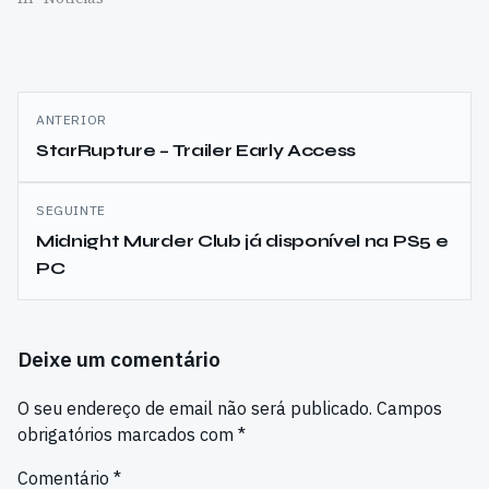
Navegação
ANTERIOR
de
StarRupture – Trailer Early Access
artigos
SEGUINTE
Midnight Murder Club já disponível na PS5 e
PC
Deixe um comentário
O seu endereço de email não será publicado.
Campos
obrigatórios marcados com
*
Comentário
*