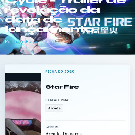
Cycle – Trailer de
revelação da
data de
lançamento
Por
Tiago Roque
·
Agosto 31, 2025
FICHA DO JOGO
Star Fire
PLATAFORMAS
Arcade
GÉNERO
Arcade, Disparos