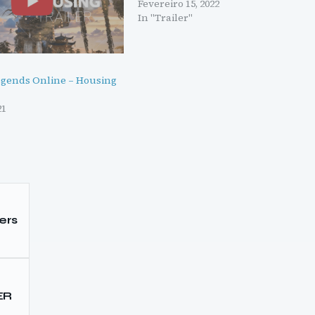
Fevereiro 15, 2022
In "Trailer"
egends Online – Housing
21
ers
ER