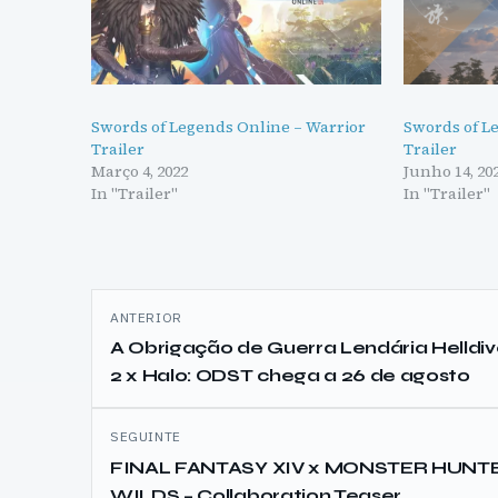
Swords of Legends Online – Warrior
Swords of L
Trailer
Trailer
Março 4, 2022
Junho 14, 20
In "Trailer"
In "Trailer"
Navegação
ANTERIOR
de
A Obrigação de Guerra Lendária Helldiv
2 x Halo: ODST chega a 26 de agosto
artigos
SEGUINTE
FINAL FANTASY XIV x MONSTER HUNT
WILDS – Collaboration Teaser