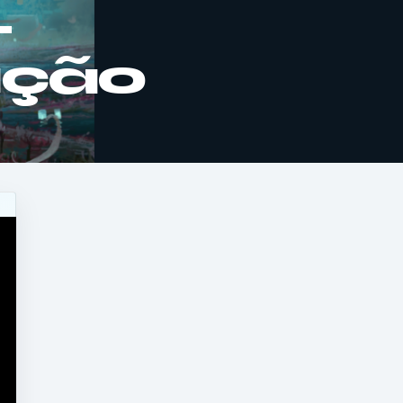
–
ação