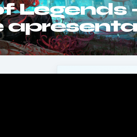
f Legends 
de apresent