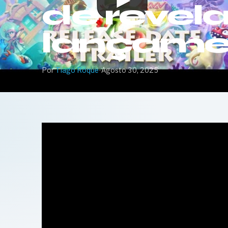
de revel
lançame
Por
Tiago Roque
·
Agosto 30, 2025