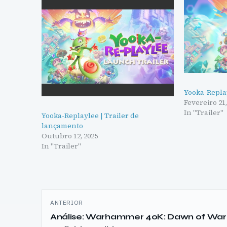
Yooka-Replay
Fevereiro 21,
In "Trailer"
Yooka-Replaylee | Trailer de
lançamento
Outubro 12, 2025
In "Trailer"
Navegação
ANTERIOR
de
Análise: Warhammer 40K: Dawn of War