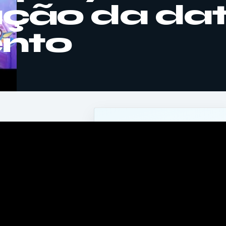
ação da da
nto