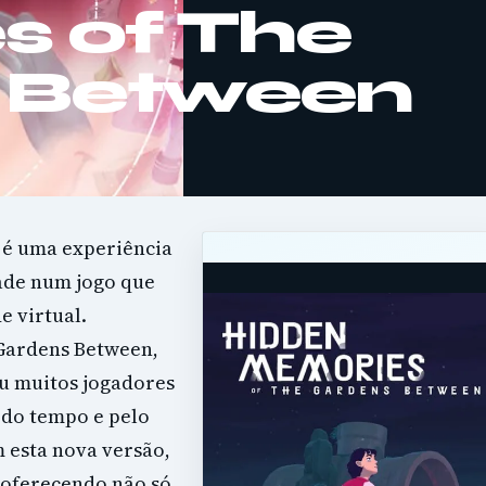
s of The
 Between
é uma experiência
dade num jogo que
 virtual.
Gardens Between,
ou muitos jogadores
 do tempo e pelo
 esta nova versão,
 oferecendo não só