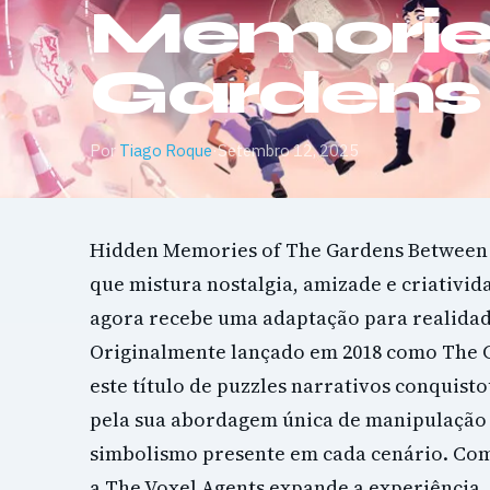
Memorie
Gardens
Por
Tiago Roque
·
Setembro 12, 2025
Hidden Memories of The Gardens Between 
que mistura nostalgia, amizade e criativi
agora recebe uma adaptação para realidade
Originalmente lançado em 2018 como The 
este título de puzzles narrativos conquist
pela sua abordagem única de manipulação
simbolismo presente em cada cenário. Com
a The Voxel Agents expande a experiência,