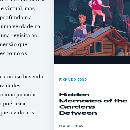
e virtual, mas
aprofundam a
a uma verdadeira
uma revisita ao
imersão que
res como os
ta análise baseada
FICHA DO JOGO
novidades
ta: uma jornada
Hidden
Memories of the
a poética a
Gardens
que a vida nos
Between
PLATAFORMAS