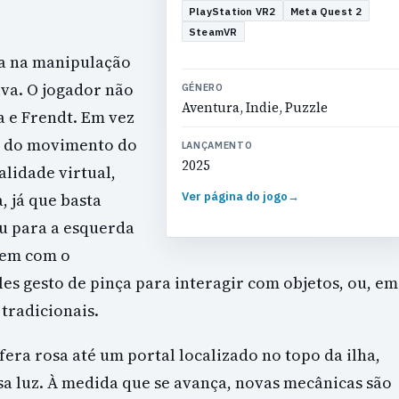
PlayStation VR2
Meta Quest 2
SteamVR
ta na manipulação
va. O jogador não
GÉNERO
Aventura, Indie, Puzzle
 e Frendt. Em vez
és do movimento do
LANÇAMENTO
2025
alidade virtual,
Ver página do jogo
→
, já que basta
u para a esquerda
bem com o
s gesto de pinça para interagir com objetos, ou, em
 tradicionais.
era rosa até um portal localizado no topo da ilha,
sa luz. À medida que se avança, novas mecânicas são