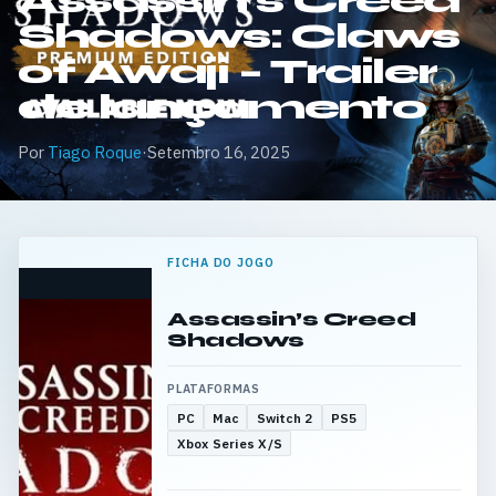
Assassin’s Creed
Shadows: Claws
of Awaji – Trailer
de lançamento
Por
Tiago Roque
·
Setembro 16, 2025
FICHA DO JOGO
Assassin’s Creed
Shadows
PLATAFORMAS
PC
Mac
Switch 2
PS5
Xbox Series X/S