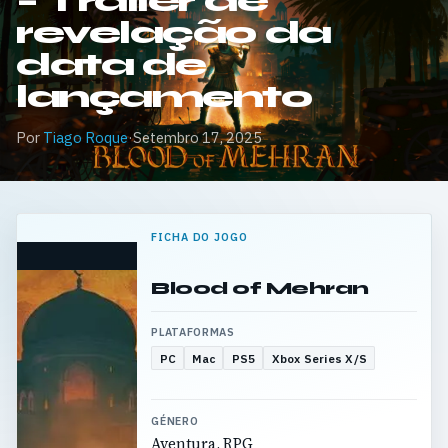
– Trailer de
revelação da
data de
lançamento
Por
Tiago Roque
·
Setembro 17, 2025
FICHA DO JOGO
Blood of Mehran
PLATAFORMAS
PC
Mac
PS5
Xbox Series X/S
GÉNERO
Aventura, RPG