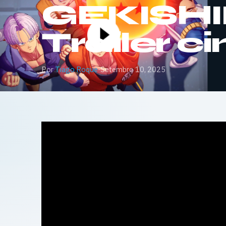
GEKISHI
Trailer 
Por
Tiago Roque
·
Setembro 10, 2025