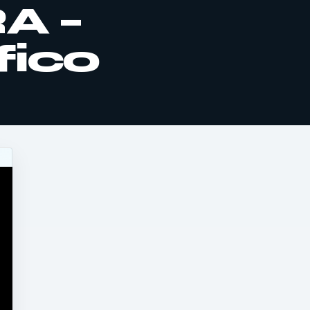
A –
fico