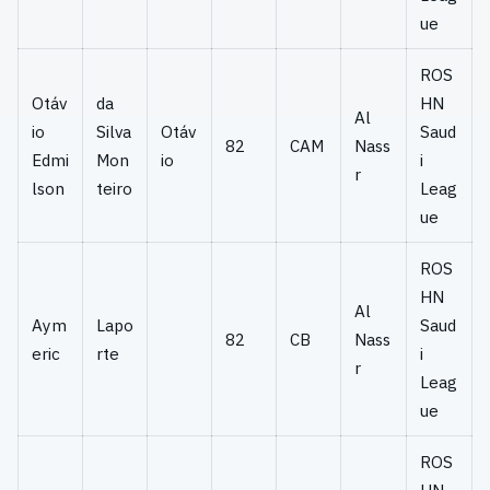
ue
ROS
Otáv
da
HN
Al
io
Silva
Otáv
Saud
82
CAM
Nass
Edmi
Mon
io
i
r
lson
teiro
Leag
ue
ROS
HN
Al
Aym
Lapo
Saud
82
CB
Nass
eric
rte
i
r
Leag
ue
ROS