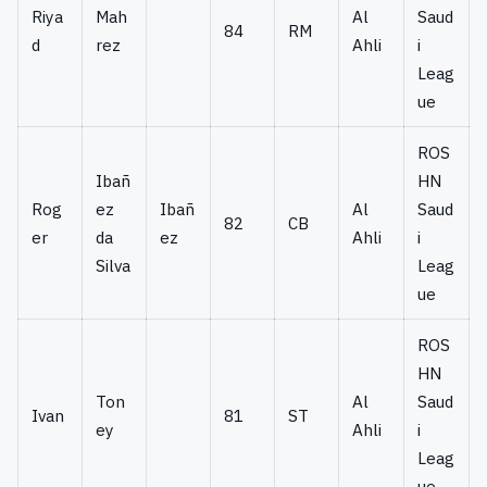
Riya
Mah
Al
Saud
84
RM
d
rez
Ahli
i
Leag
ue
ROS
Ibañ
HN
Rog
ez
Ibañ
Al
Saud
82
CB
er
da
ez
Ahli
i
Silva
Leag
ue
ROS
HN
Ton
Al
Saud
Ivan
81
ST
ey
Ahli
i
Leag
ue