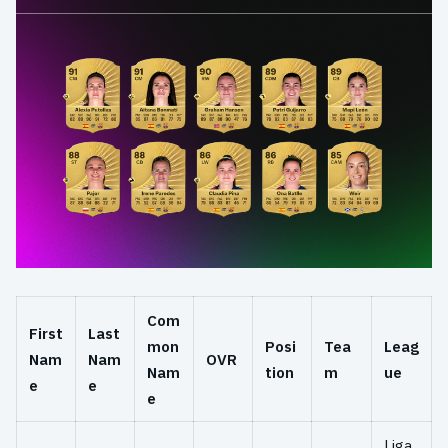
Com
First
Last
mon
Posi
Tea
Leag
Nam
Nam
OVR
Nam
tion
m
ue
e
e
e
Liga