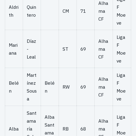
Alha
Aldri
Quin
F
CM
71
ma
th
tero
Moe
CF
ve
Liga
Díaz
Alha
Mari
F
-
ST
69
ma
ana
Moe
Leal
CF
ve
Mart
Liga
Alha
Belé
ínez
Belé
F
RW
69
ma
n
Sous
n
Moe
CF
a
ve
Sant
Alba
Liga
ama
Alha
Sant
F
Alba
ría
RB
68
ma
ama
Moe