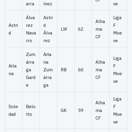
arra
ínez
ve
Álva
Astri
Liga
Alha
Astri
rez
d
F
LW
62
ma
d
Nava
Álva
Moe
CF
rro
rez
ve
Zum
Aita
Liga
árra
na
Alha
Aita
F
ga
Zum
RB
60
ma
na
Moe
Gard
árra
CF
ve
e
ga
Liga
Alha
Sole
Belo
F
GK
59
ma
dad
tto
Moe
CF
ve