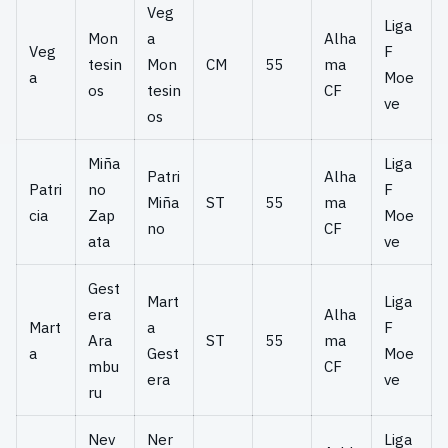
Veg
Liga
Mon
a
Alha
Veg
F
tesin
Mon
CM
55
ma
a
Moe
os
tesin
CF
ve
os
Miña
Liga
Patri
Alha
Patri
no
F
Miña
ST
55
ma
cia
Zap
Moe
no
CF
ata
ve
Gest
Mart
Liga
era
Alha
Mart
a
F
Ara
ST
55
ma
a
Gest
Moe
mbu
CF
era
ve
ru
Nev
Ner
Liga