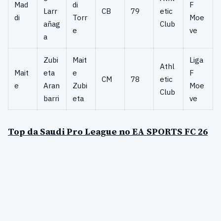
Mad
di
F
Larr
CB
79
etic
di
Torr
Moe
añag
Club
e
ve
a
Zubi
Mait
Liga
Athl
Mait
eta
e
F
CM
78
etic
e
Aran
Zubi
Moe
Club
barri
eta
ve
Top da Saudi Pro League no EA SPORTS FC 26