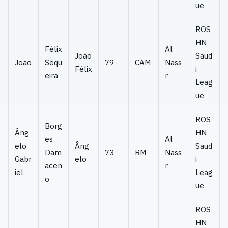
ue
ROS
HN
Félix
Al
João
Saud
João
Sequ
79
CAM
Nass
Félix
i
eira
r
Leag
ue
ROS
Borg
Âng
HN
es
Al
elo
Âng
Saud
Dam
73
RM
Nass
Gabr
elo
i
acen
r
iel
Leag
o
ue
ROS
HN