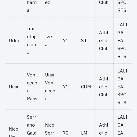
barri
ez
Club
SPO
a
RTS
LALI
Irur
Athl
GA
etag
Izet
Urko
71
ST
etic
EA
oien
a
Club
SPO
a
RTS
LALI
Ven
Unai
Athl
GA
cedo
Ven
Unai
71
CDM
etic
EA
r
cedo
Club
SPO
Paris
r
RTS
Serr
LALI
ano
Nico
Athl
GA
Nico
Gald
Serr
70
LM
etic
EA
lás