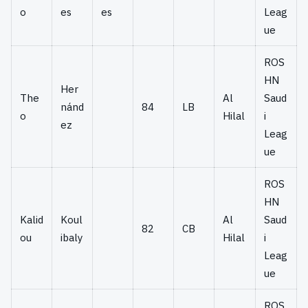
o
es
es
Leag
ue
ROS
HN
Her
The
Al
Saud
nánd
84
LB
o
Hilal
i
ez
Leag
ue
ROS
HN
Kalid
Koul
Al
Saud
82
CB
ou
ibaly
Hilal
i
Leag
ue
ROS