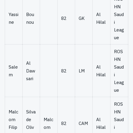
HN
Yassi
Bou
Al
Saud
82
GK
ne
nou
Hilal
i
Leag
ue
ROS
HN
Al
Sale
Al
Saud
Daw
82
LM
m
Hilal
i
sari
Leag
ue
ROS
Malc
Silva
HN
om
de
Malc
Al
Saud
82
CAM
Filip
Oliv
om
Hilal
i