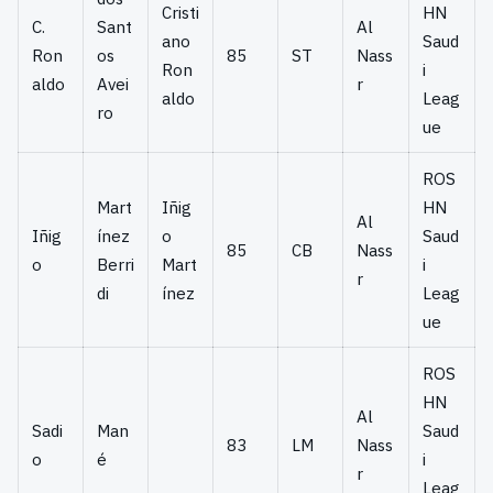
Cristi
HN
C.
Sant
Al
ano
Saud
Ron
os
85
ST
Nass
Ron
i
aldo
Avei
r
aldo
Leag
ro
ue
ROS
Mart
Iñig
HN
Al
Iñig
ínez
o
Saud
85
CB
Nass
o
Berri
Mart
i
r
di
ínez
Leag
ue
ROS
HN
Al
Sadi
Man
Saud
83
LM
Nass
o
é
i
r
Leag