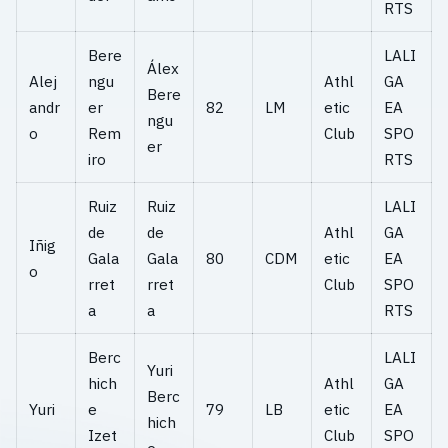
RTS
Bere
LALI
Álex
Alej
ngu
Athl
GA
Bere
andr
er
82
LM
etic
EA
ngu
o
Rem
Club
SPO
er
iro
RTS
Ruiz
Ruiz
LALI
de
de
Athl
GA
Iñig
Gala
Gala
80
CDM
etic
EA
o
rret
rret
Club
SPO
a
a
RTS
Berc
LALI
Yuri
hich
Athl
GA
Berc
Yuri
e
79
LB
etic
EA
hich
Izet
Club
SPO