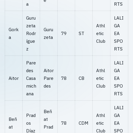
e
a
RTS
Guru
LALI
zeta
Athl
GA
Gork
Guru
Rodr
79
ST
etic
EA
a
zeta
ígue
Club
SPO
z
RTS
Pare
LALI
des
Aitor
Athl
GA
Aitor
Casa
Pare
78
CB
etic
EA
mich
des
Club
SPO
ana
RTS
LALI
Beñ
Prad
Athl
GA
Beñ
at
os
78
CDM
etic
EA
at
Prad
Díaz
Club
SPO