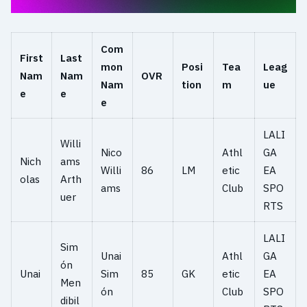
Com
First
Last
mon
Posi
Tea
Leag
Nam
Nam
OVR
Nam
tion
m
ue
e
e
e
LALI
Willi
Nico
Athl
GA
Nich
ams
Willi
86
LM
etic
EA
olas
Arth
ams
Club
SPO
uer
RTS
LALI
Sim
Unai
Athl
GA
ón
Unai
Sim
85
GK
etic
EA
Men
ón
Club
SPO
dibil