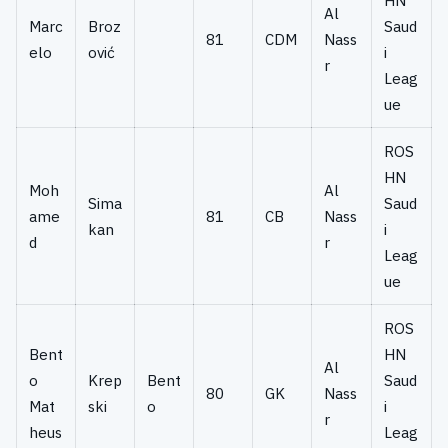
HN
Al
Marc
Broz
Saud
81
CDM
Nass
elo
ović
i
r
Leag
ue
ROS
HN
Moh
Al
Sima
Saud
ame
81
CB
Nass
kan
i
d
r
Leag
ue
ROS
Bent
HN
Al
o
Krep
Bent
Saud
80
GK
Nass
Mat
ski
o
i
r
heus
Leag