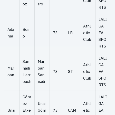
Club
SPO
oz
rro
RTS
LALI
Athl
GA
Ada
Boir
73
LB
etic
EA
ma
o
Club
SPO
RTS
LALI
San
Mar
Athl
GA
Mar
nadi
oan
73
ST
etic
EA
oan
Harr
San
Club
SPO
ouch
nadi
RTS
Góm
LALI
ez
Unai
Athl
GA
Unai
Etxe
Góm
73
CAM
etic
EA