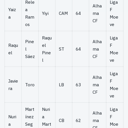
Rele
Liga
Alha
Yaiz
a
F
Yiyi
CAM
64
ma
a
Ram
Moe
CF
os
ve
Raqu
Liga
Pine
Alha
Raqu
el
F
l
ST
64
ma
el
Pine
Moe
Sáez
CF
l
ve
Liga
Alha
Javie
F
Toro
LB
63
ma
ra
Moe
CF
ve
Mart
Nuri
Liga
Alha
Nuri
ínez
a
F
CB
62
ma
a
Seg
Mart
Moe
CF