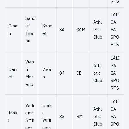
RTS
LALI
Sanc
Athl
GA
Oiha
et
Sanc
84
CAM
etic
EA
n
Tira
et
Club
SPO
pu
RTS
LALI
Vivia
Athl
GA
Dani
n
Vivia
84
CB
etic
EA
el
Mor
n
Club
SPO
eno
RTS
LALI
Willi
Iñak
Athl
GA
Iñak
ams
i
83
RM
etic
EA
i
Arth
Willi
Club
SPO
uer
ams