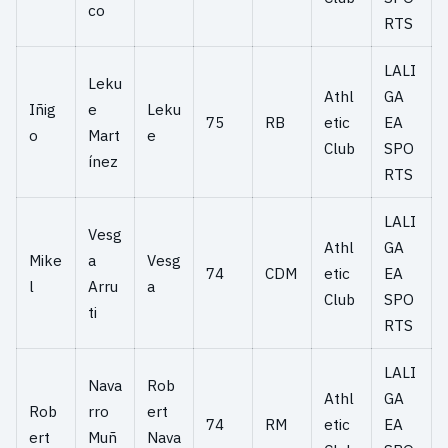
co
RTS
LALI
Leku
Athl
GA
Iñig
e
Leku
75
RB
etic
EA
o
Mart
e
Club
SPO
ínez
RTS
LALI
Vesg
Athl
GA
Mike
a
Vesg
74
CDM
etic
EA
l
Arru
a
Club
SPO
ti
RTS
LALI
Nava
Rob
Athl
GA
Rob
rro
ert
74
RM
etic
EA
ert
Muñ
Nava