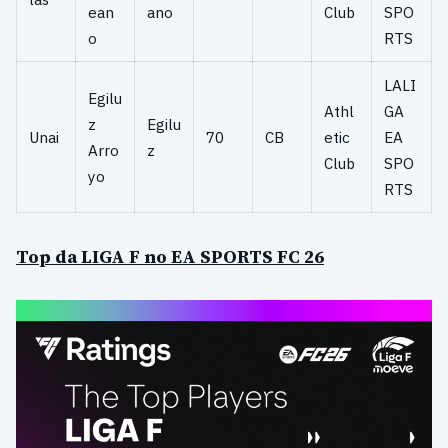
ean
ano
Club
SPO
o
RTS
LALI
Egilu
Athl
GA
z
Egilu
Unai
70
CB
etic
EA
Arro
z
Club
SPO
yo
RTS
Top da LIGA F no EA SPORTS FC 26