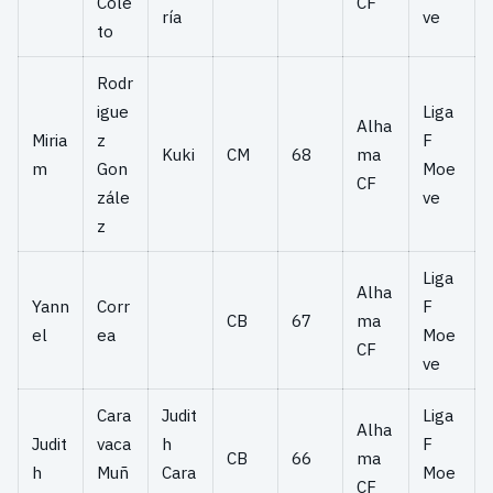
Cole
CF
ría
ve
to
Rodr
igue
Liga
Alha
Miria
z
F
Kuki
CM
68
ma
m
Gon
Moe
CF
zále
ve
z
Liga
Alha
Yann
Corr
F
CB
67
ma
el
ea
Moe
CF
ve
Cara
Judit
Liga
Alha
Judit
vaca
h
F
CB
66
ma
h
Muñ
Cara
Moe
CF