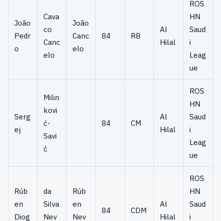
ROS
Cava
HN
João
João
co
Al
Saud
Pedr
Canc
84
RB
Canc
Hilal
i
o
elo
elo
Leag
ue
ROS
Milin
HN
kovi
Serg
Al
Saud
ć-
84
CM
ej
Hilal
i
Savi
Leag
ć
ue
ROS
Rúb
da
Rúb
HN
en
Silva
en
Al
Saud
84
CDM
Diog
Nev
Nev
Hilal
i