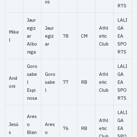
os
RTS
Jaur
LALI
egiz
Jaur
Athl
GA
Mike
ar
egiz
78
CM
etic
EA
l
Albo
ar
Club
SPO
niga
RTS
Goro
LALI
sabe
Goro
Athl
GA
And
l
sabe
77
RB
etic
EA
oni
Espi
l
Club
SPO
nosa
RTS
LALI
Ares
Athl
GA
Jesú
o
Ares
76
RB
etic
EA
s
Blan
o
Club
SPO