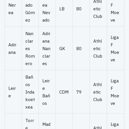
Athl
Ner
ado
ea
F
LB
80
etic
ea
Góm
Nev
Moe
Club
ez
ado
ve
Nan
Adri
Liga
clar
ana
Athl
Adri
F
es
Nan
GK
80
etic
ana
Moe
Rom
clar
Club
ve
ero
es
Bañ
Leir
Liga
os
Athl
Leir
e
F
Inda
CDM
79
etic
e
Bañ
Moe
koet
Club
os
ve
xea
Torr
Mad
Liga
e
Athl