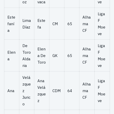
oz
vaca
ve
Liga
Este
Alha
Lima
Este
F
faní
CM
65
ma
Díaz
fa
Moe
a
CF
ve
De
Liga
Elen
Alha
Elen
Toro
F
a De
GK
65
ma
a
Alda
Moe
Toro
CF
ria
ve
Velá
Ana
Liga
zque
Alha
Velá
F
Ana
z
CDM
64
ma
zque
Moe
Juric
CF
z
ve
o