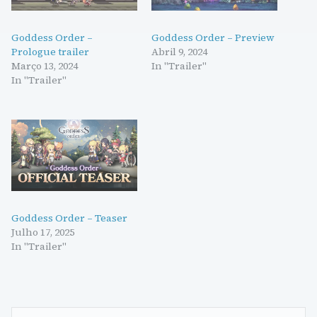
Goddess Order –
Goddess Order – Preview
Prologue trailer
Abril 9, 2024
Março 13, 2024
In "Trailer"
In "Trailer"
Goddess Order – Teaser
Julho 17, 2025
In "Trailer"