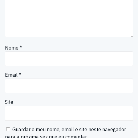
Nome
*
Email
*
Site
Guardar o meu nome, email e site neste navegador
para a próxima vez que eu comentar.