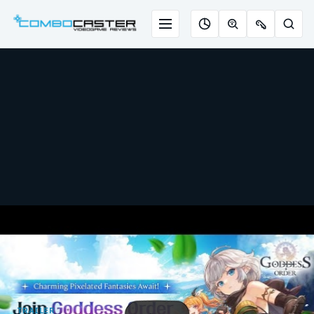
Saltar
para
Menu
Pesqu
Roleta
Descobrir
Ofertas
o
de
jogos
de
conteúdo
jogos
com
chaves
IA
TRAILER