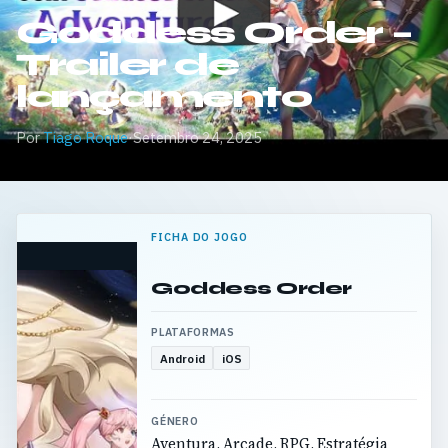
Goddess Order –
Trailer de
lançamento
Por
Tiago Roque
·
Setembro 24, 2025
FICHA DO JOGO
Goddess Order
PLATAFORMAS
Android
iOS
GÉNERO
Aventura, Arcade, RPG, Estratégia