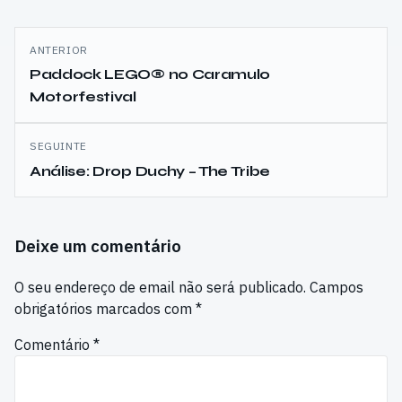
Navegação
ANTERIOR
de
Paddock LEGO® no Caramulo
Motorfestival
artigos
SEGUINTE
Análise: Drop Duchy – The Tribe
Deixe um comentário
O seu endereço de email não será publicado.
Campos
obrigatórios marcados com
*
Comentário
*