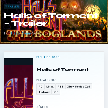
TRAILER
Halls of Torment
– Trailer
Por
Tiago Roque
·
Setembro 1, 2025
FICHA DO JOGO
Halls of Torment
PLATAFORMAS
PC
Linux
PS5
Xbox Series X/S
Android
iOS
GÉNERO