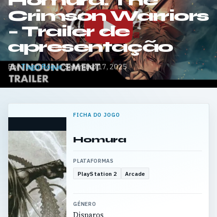
Homura: The
Crimson Warriors
– Trailer de
apresentação
Por
Tiago Roque
·
Setembro 17, 2025
FICHA DO JOGO
Homura
PLATAFORMAS
PlayStation 2
Arcade
GÉNERO
Disparos