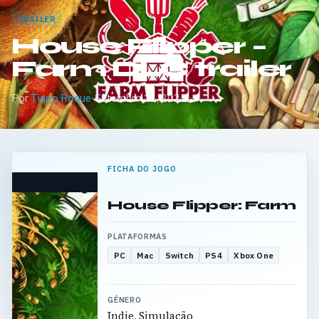
TRAILER
House Flipper –
Farm DLC trailer
Por
Tiago Roque
·
Setembro 11, 2025
FICHA DO JOGO
House Flipper: Farm
PLATAFORMAS
PC
Mac
Switch
PS4
Xbox One
GÉNERO
Indie, Simulação