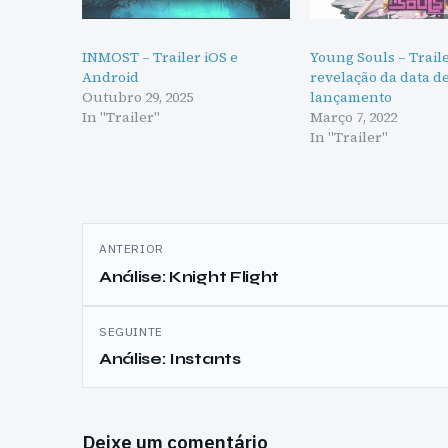
INMOST – Trailer iOS e
Young Souls – Trail
Android
revelação da data d
Outubro 29, 2025
lançamento
In "Trailer"
Março 7, 2022
In "Trailer"
Navegação
ANTERIOR
de
Análise: Knight Flight
artigos
SEGUINTE
Análise: Instants
Deixe um comentário