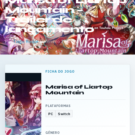
Marisa of Liartop
Mountain –
Trailer de
lançamento
Por
Tiago Roque
·
Setembro 22, 2025
FICHA DO JOGO
Marisa of Liartop
Mountain
PLATAFORMAS
PC
Switch
GÉNERO