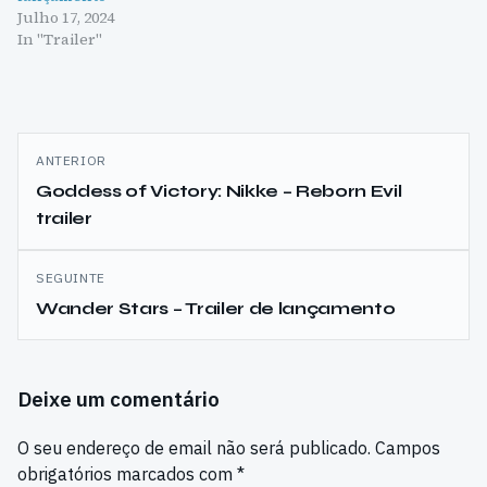
Julho 17, 2024
In "Trailer"
Navegação
ANTERIOR
de
Goddess of Victory: Nikke – Reborn Evil
trailer
artigos
SEGUINTE
Wander Stars – Trailer de lançamento
Deixe um comentário
O seu endereço de email não será publicado.
Campos
obrigatórios marcados com
*