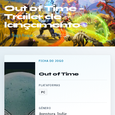
Out of Time –
Trailer de
lançamento
Por
Tiago Roque
·
Setembro 25, 2025
FICHA DO JOGO
Out of Time
PLATAFORMAS
PC
GÉNERO
Aventura, Indie