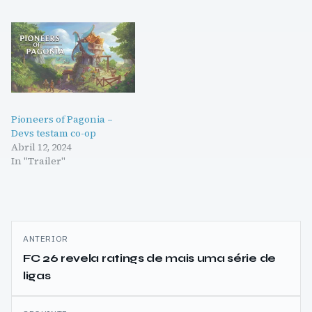
Pioneers of Pagonia –
Devs testam co-op
Abril 12, 2024
In "Trailer"
Navegação
ANTERIOR
de
FC 26 revela ratings de mais uma série de
ligas
artigos