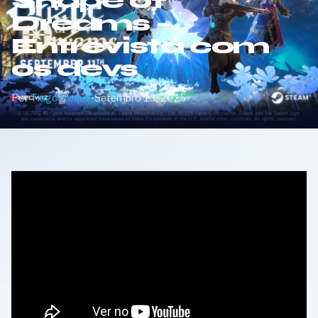
Shape of
Dreams –
Entrevista com
os devs
Por
Tiago Roque
·
Setembro 13, 2025