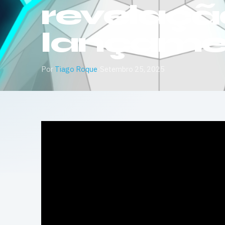
revelaçã
lançame
Por
Tiago Roque
·
Setembro 25, 2025