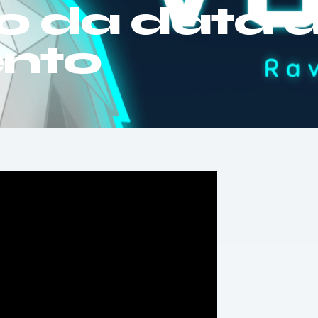
o da data 
nto