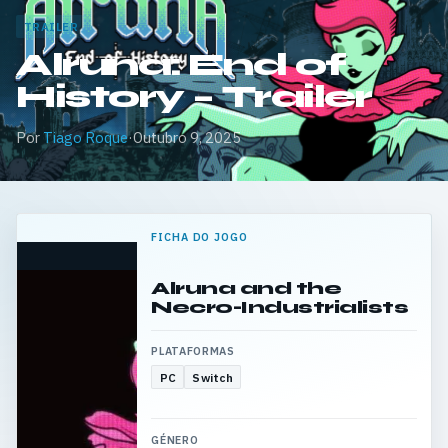
TRAILER
Alruna: End of
History – Trailer
Por
Tiago Roque
·
Outubro 9, 2025
FICHA DO JOGO
Alruna and the
Necro-Industrialists
PLATAFORMAS
PC
Switch
GÉNERO