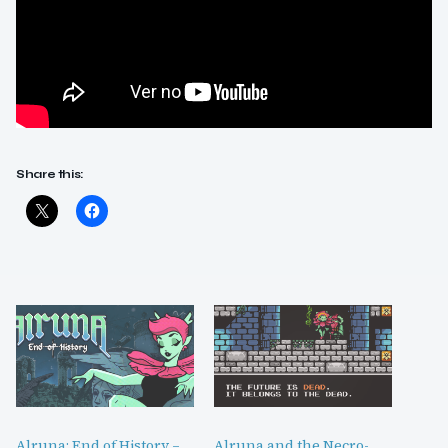
Share this:
Alruna: End of History –
Alruna and the Necro-