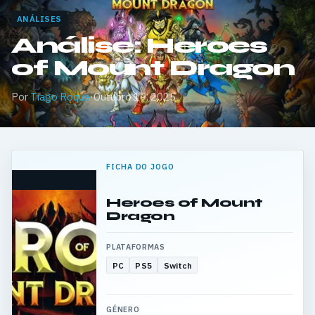
ANÁLISES
Análise: Heroes
of Mount Dragon
Por
Tiago Roque
·
Outubro 19, 2025
FICHA DO JOGO
Heroes of Mount
Dragon
PLATAFORMAS
PC
PS5
Switch
GÉNERO