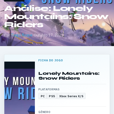
Análise: Lonely
Mountains: Snow
Riders
Por
Tiago Roque
·
Outubro 17, 2025
FICHA DO JOGO
Lonely Mountains:
Snow Riders
PLATAFORMAS
PC
PS5
Xbox Series X/S
GÉNERO